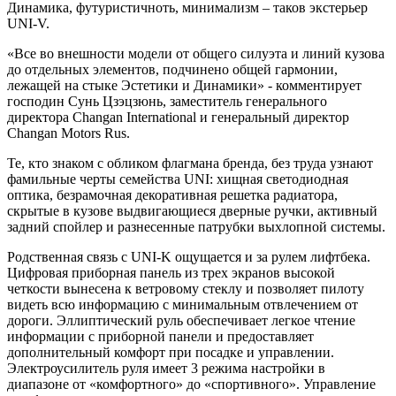
Динамика, футуристичноть, минимализм – таков экстерьер
UNI-V.
«Все во внешности модели от общего силуэта и линий кузова
до отдельных элементов, подчинено общей гармонии,
лежащей на стыке Эстетики и Динамики» - комментирует
господин Сунь Цзэцзюнь, заместитель генерального
директора Changan International и генеральный директор
Changan Motors Rus.
Те, кто знаком с обликом флагмана бренда, без труда узнают
фамильные черты семейства UNI: хищная светодиодная
оптика, безрамочная декоративная решетка радиатора,
скрытые в кузове выдвигающиеся дверные ручки, активный
задний спойлер и разнесенные патрубки выхлопной системы.
Родственная связь с UNI-K ощущается и за рулем лифтбека.
Цифровая приборная панель из трех экранов высокой
четкости вынесена к ветровому стеклу и позволяет пилоту
видеть всю информацию с минимальным отвлечением от
дороги. Эллиптический руль обеспечивает легкое чтение
информации с приборной панели и предоставляет
дополнительный комфорт при посадке и управлении.
Электроусилитель руля имеет 3 режима настройки в
диапазоне от «комфортного» до «спортивного». Управление