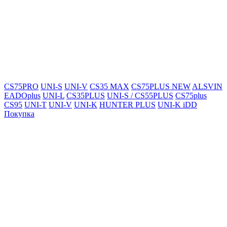
CS75PRO
UNI-S
UNI-V
CS35 MAX
CS75PLUS NEW
ALSVIN
EADOplus
UNI-L
CS35PLUS
UNI-S / CS55PLUS
CS75plus
CS95
UNI-T
UNI-V
UNI-K
HUNTER PLUS
UNI-K iDD
Покупка