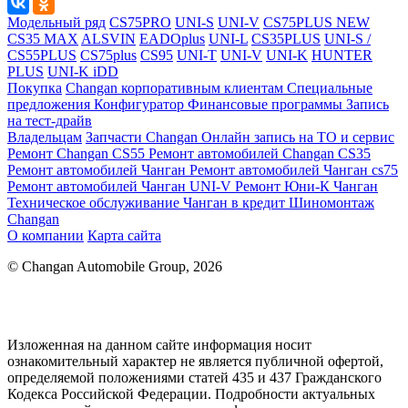
Модельный ряд
CS75PRO
UNI-S
UNI-V
CS75PLUS NEW
CS35 MAX
ALSVIN
EADOplus
UNI-L
CS35PLUS
UNI-S /
CS55PLUS
CS75plus
CS95
UNI-T
UNI-V
UNI-K
HUNTER
PLUS
UNI-K iDD
Покупка
Changan корпоративным клиентам
Специальные
предложения
Конфигуратор
Финансовые программы
Запись
на тест-драйв
Владельцам
Запчасти Changan
Онлайн запись на ТО и сервис
Ремонт Changan CS55
Ремонт автомобилей Changan CS35
Ремонт автомобилей Чанган
Ремонт автомобилей Чанган cs75
Ремонт автомобилей Чанган UNI-V
Ремонт Юни-К Чанган
Техническое обслуживание
Чанган в кредит
Шиномонтаж
Changan
О компании
Карта сайта
© Changan Automobile Group, 2026
Изложенная на данном сайте информация носит
ознакомительный характер не является публичной офертой,
определяемой положениями статей 435 и 437 Гражданского
Кодекса Российской Федерации. Подробности актуальных