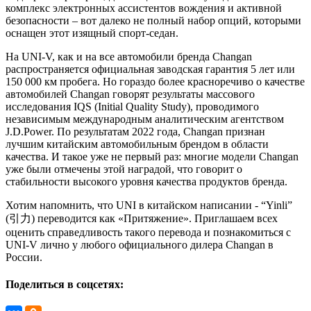
комплекс электронных ассистентов вождения и активной
безопасности – вот далеко не полный набор опций, которыми
оснащен этот изящный спорт-седан.
На UNI-V, как и на все автомобили бренда Changan
распространяется официальная заводская гарантия 5 лет или
150 000 км пробега. Но гораздо более красноречиво о качестве
автомобилей Changan говорят результаты массового
исследования IQS (Initial Quality Study), проводимого
независимым международным аналитическим агентством
J.D.Power. По результатам 2022 года, Changan признан
лучшим китайским автомобильным брендом в области
качества. И такое уже не первый раз: многие модели Changan
уже были отмечены этой наградой, что говорит о
стабильности высокого уровня качества продуктов бренда.
Хотим напомнить, что UNI в китайском написании - “Yinli”
(引力) переводится как «Притяжение». Приглашаем всех
оценить справедливость такого перевода и познакомиться с
UNI-V лично у любого официального дилера Changan в
России.
Поделиться в соцсетях: