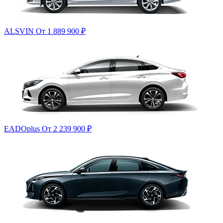
ALSVIN
От 1 889 900
₽
EADOplus
От 2 239 900
₽