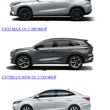
CS35 MAX
От 2 399 900
₽
CS75PLUS NEW
От 3 519 900
₽