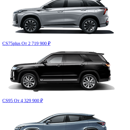
CS75plus
От 2 719 900
₽
CS95
От 4 329 900
₽