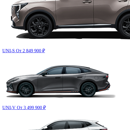
UNI-S
От 2 849 900
₽
UNI-V
От 3 499 900
₽