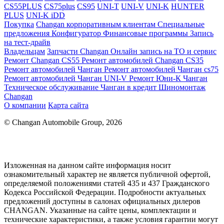
CS55PLUS
CS75plus
CS95
UNI-T
UNI-V
UNI-K
HUNTER
PLUS
UNI-K iDD
Покупка
Changan корпоративным клиентам
Специальные
предложения
Конфигуратор
Финансовые программы
Запись
на тест-драйв
Владельцам
Запчасти Changan
Онлайн запись на ТО и сервис
Ремонт Changan CS55
Ремонт автомобилей Changan CS35
Ремонт автомобилей Чанган
Ремонт автомобилей Чанган cs75
Ремонт автомобилей Чанган UNI-V
Ремонт Юни-К Чанган
Техническое обслуживание
Чанган в кредит
Шиномонтаж
Changan
О компании
Карта сайта
© Changan Automobile Group, 2026
Изложенная на данном сайте информация носит
ознакомительный характер не является публичной офертой,
определяемой положениями статей 435 и 437 Гражданского
Кодекса Российской Федерации. Подробности актуальных
предложений доступны в салонах официальных дилеров
CHANGAN. Указанные на сайте цены, комплектации и
технические характеристики, а также условия гарантии могут