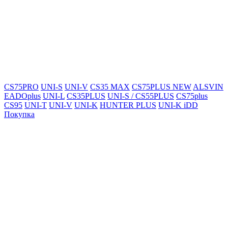
CS75PRO
UNI-S
UNI-V
CS35 MAX
CS75PLUS NEW
ALSVIN
EADOplus
UNI-L
CS35PLUS
UNI-S / CS55PLUS
CS75plus
CS95
UNI-T
UNI-V
UNI-K
HUNTER PLUS
UNI-K iDD
Покупка