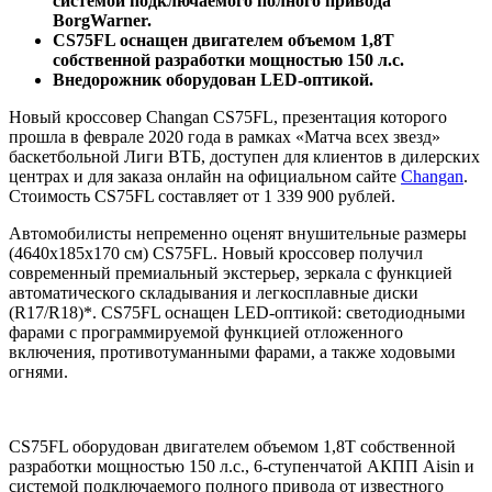
системой подключаемого полного привода
BorgWarner.
CS75FL оснащен двигателем объемом 1,8T
собственной разработки мощностью 150 л.с.
Внедорожник оборудован LED-оптикой.
Новый кроссовер Changan CS75FL, презентация которого
прошла в феврале 2020 года в рамках «Матча всех звезд»
баскетбольной Лиги ВТБ, доступен для клиентов в дилерских
центрах и для заказа онлайн на официальном сайте
Changan
.
Стоимость CS75FL составляет от 1 339 900 рублей.
Автомобилисты непременно оценят внушительные размеры
(4640х185х170 см) CS75FL. Новый кроссовер получил
современный премиальный экстерьер, зеркала с функцией
автоматического складывания и легкосплавные диски
(R17/R18)*. CS75FL оснащен LED-оптикой: светодиодными
фарами с программируемой функцией отложенного
включения, противотуманными фарами, а также ходовыми
огнями.
CS75FL оборудован двигателем объемом 1,8T собственной
разработки мощностью 150 л.с., 6-ступенчатой АКПП Aisin и
системой подключаемого полного привода от известного