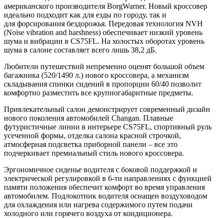
американского производителя BorgWarner. Новый кроссовер
идеально подходит как для езды по городу, так и
для форсирования бездорожья. Передовая технология NVH
(Noise vibration and harshness) обеспечивает низкий уровень
шума и вибрации в CS75FL. На холостых оборотах уровень
шума в салоне составляет всего лишь 38,2 дБ.
Любители путешествий непременно оценят большой объем
багажника (520/1490 л.) нового кроссовера, а механизм
складывания спинки сидений в пропорции 60/40 позволит
комфортно разместить все крупногабаритные предметы.
Привлекательный салон демонстрирует современный дизайн
нового поколения автомобилей Changan. Плавные
футуристичные линии в интерьере CS75FL, спортивный руль
усеченной формы, отделка салона красной строчкой,
атмосферная подсветка приборной панели – все это
подчеркивает премиальный стиль нового кроссовера.
Эргономичное сиденье водителя с боковой поддержкой и
электрической регулировкой в 6-ти направлениях с функцией
памяти положения обеспечит комфорт во время управления
автомобилем. Подлокотник водителя оснащен воздуховодом
для охлаждения или нагрева содержимого путем подачи
холодного или горячего воздуха от кондиционера.