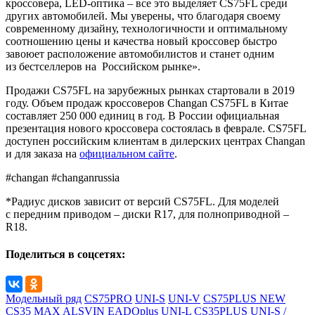
кроссовера, LED-оптика – все это выделяет CS75FL среди
других автомобилей. Мы уверены, что благодаря своему
современному дизайну, технологичности и оптимальному
соотношению цены и качества новый кроссовер быстро
завоюет расположение автомобилистов и станет одним
из бестселлеров на Российском рынке».
Продажи CS75FL на зарубежных рынках стартовали в 2019
году. Объем продаж кроссоверов Changan CS75FL в Китае
составляет 250 000 единиц в год. В России официальная
презентация нового кроссовера состоялась в феврале. CS75FL
доступен российским клиентам в дилерских центрах Changan
и для заказа на
официальном сайте
.
#changan #changanrussia
*Радиус дисков зависит от версий CS75FL. Для моделей
с передним приводом – диски R17, для полноприводной –
R18.
Поделиться в соцсетях:
Модельный ряд
CS75PRO
UNI-S
UNI-V
CS75PLUS NEW
CS35 MAX
ALSVIN
EADOplus
UNI-L
CS35PLUS
UNI-S /