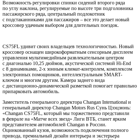
Возможность регулировки спинки сидений второго ряда
по углу наклона, регулируемые по высоте три подголовника
пассажирского ряда, центральный подлокотник
с подстаканниками для пассажиров – все это делает новый
кроссовер удачным выбором для длительных поездок.
CS75FL удивит своих владельцев технологичностью. Новый
кроссовер оснащен широкоформатным сенсорным дисплеем
управления мультимедийным развлекательным центром
с диагональю 10,25 дюймов, акустической системой Hi-End
с 8 динамиками, 2-х зонным климат-контролем, комплексом
электронных помощников, интеллектуальным SMART-
ключом и многим другим. Камера заднего вида
с дистанционно-динамической разметкой помогает правильно
припарковать автомобиль.
Заместитель генерального директора Changan International и
генеральный директор Changan Motors Rus Сунь Цзэцзюнь:
«Changan CS75FL, который мы торжественно представили
в феврале на «Матче всех звезд» Лиги ВТБ, станет ярким
представителем автомобилей Changan в России.
Оцинкованный кузов, возможность подключения полного
привода, премиальный дизайн интерьера и экстерьера