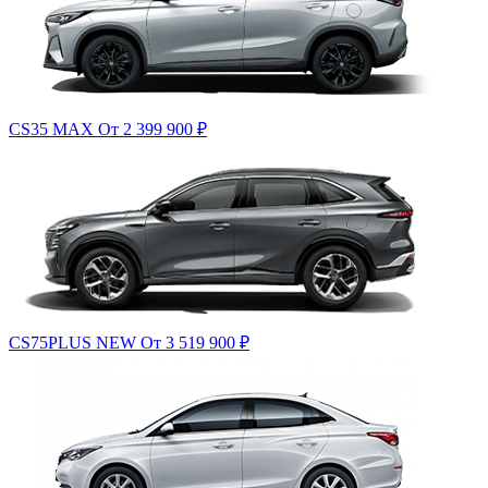
CS35 MAX
От 2 399 900
₽
CS75PLUS NEW
От 3 519 900
₽