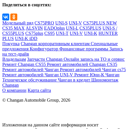
Поделиться в соцсетях:
Модельный ряд
CS75PRO
UNI-S
UNI-V
CS75PLUS NEW
CS35 MAX
ALSVIN
EADOplus
UNI-L
CS35PLUS
UNI-S /
CS55PLUS
CS75plus
CS95
UNI-T
UNI-V
UNI-K
HUNTER
PLUS
UNI-K iDD
Покупка
Changan корпоративным клиентам
Специальные
предложения
Конфигуратор
Финансовые программы
Запись
на тест-драйв
Владельцам
Запчасти Changan
Онлайн запись на ТО и сервис
Ремонт Changan CS55
Ремонт автомобилей Changan CS35
Ремонт автомобилей Чанган
Ремонт автомобилей Чанган cs75
Ремонт автомобилей Чанган UNI-V
Ремонт Юни-К Чанган
Техническое обслуживание
Чанган в кредит
Шиномонтаж
Changan
О компании
Карта сайта
© Changan Automobile Group, 2026
Изложенная на данном сайте информация носит