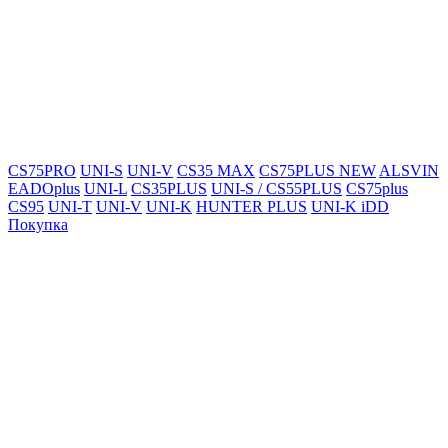
CS75PRO
UNI-S
UNI-V
CS35 MAX
CS75PLUS NEW
ALSVIN
EADOplus
UNI-L
CS35PLUS
UNI-S / CS55PLUS
CS75plus
CS95
UNI-T
UNI-V
UNI-K
HUNTER PLUS
UNI-K iDD
Покупка