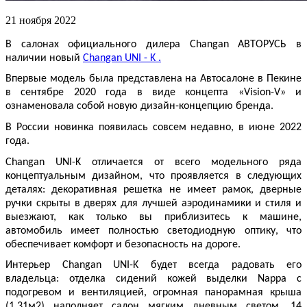
21 ноября 2022
В салонах официального дилера
Changan
АВТОРУСЬ в
наличии новый
Changan
UNI
-
K
.
Впервые модель была представлена на Автосалоне в Пекине
в сентябре 2020 года в виде концепта «Vision-V» и
ознаменовала собой новую дизайн-концепцию бренда.
В России новинка появилась совсем недавно, в июне 2022
года.
Changan UNI-K отличается от всего модельного ряда
концептуальным дизайном, что проявляется в следующих
деталях: декоративная решетка не имеет рамок, дверные
ручки скрыты в дверях для лучшей аэродинамики и стиля и
выезжают, как только вы приблизитесь к машине,
автомобиль имеет полностью светодиодную оптику, что
обеспечивает комфорт и безопасность на дороге.
Интерьер Changan UNI-K будет всегда радовать его
владельца: отделка сидений кожей выделки Nappa c
подогревом и вентиляцией, огромная панорамная крыша
(1,31м2) наполняет салон мягким дневным светом, 14