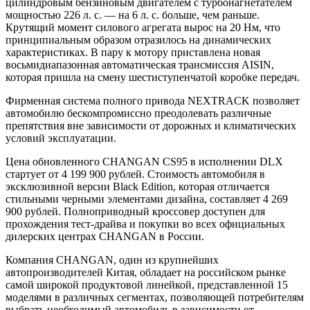
цилиндровым бензиновым двигателем с турбонагнетателем
мощностью 226 л. с. — на 6 л. с. больше, чем раньше.
Крутящий момент силового агрегата вырос на 20 Нм, что
принципиальным образом отразилось на динамических
характеристиках. В пару к мотору приставлена новая
восьмидиапазонная автоматическая трансмиссия AISIN,
которая пришла на смену шестиступенчатой коробке передач.
Фирменная система полного привода NEXTRACK позволяет
автомобилю бескомпромиссно преодолевать различные
препятствия вне зависимости от дорожных и климатических
условий эксплуатации.
Цена обновленного CHANGAN CS95 в исполнении DLX
стартует от 4 199 900 рублей. Стоимость автомобиля в
эксклюзивной версии Black Edition, которая отличается
стильными черными элементами дизайна, составляет 4 269
900 рублей. Полноприводный кроссовер доступен для
прохождения тест-драйва и покупки во всех официальных
дилерских центрах CHANGAN в России.
Компания CHANGAN, один из крупнейших
автопроизводителей Китая, обладает на российском рынке
самой широкой продуктовой линейкой, представленной 15
моделями в различных сегментах, позволяющей потребителям
выбрать необходимый автомобиль в зависимости от