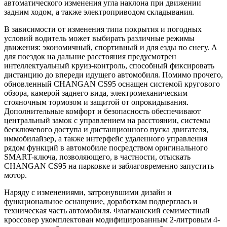
автоматического изменения угла наклона при движении
задним ходом, а также электроприводом складывания.
В зависимости от изменения типа покрытия и погодных
условий водитель может выбирать различные режимы
движения: экономичный, спортивный и для езды по снегу. А
для поездок на дальние расстояния предусмотрен
интеллектуальный круиз-контроль, способный фиксировать
дистанцию до впереди идущего автомобиля. Помимо прочего,
обновленный CHANGAN CS95 оснащен системой кругового
обзора, камерой заднего вида, электромеханическим
стояночным тормозом и защитой от опрокидывания.
Дополнительные комфорт и безопасность обеспечивают
центральный замок с управлением на расстоянии, системы
бесключевого доступа и дистанционного пуска двигателя,
иммобилайзер, а также интерфейс удаленного управления
рядом функций в автомобиле посредством оригинального
SMART-ключа, позволяющего, в частности, отыскать
CHANGAN CS95 на парковке и заблаговременно запустить
мотор.
Наряду с изменениями, затронувшими дизайн и
функциональное оснащение, доработкам подверглась и
техническая часть автомобиля. Флагманский семиместный
кроссовер укомплектован модифицированным 2-литровым 4-