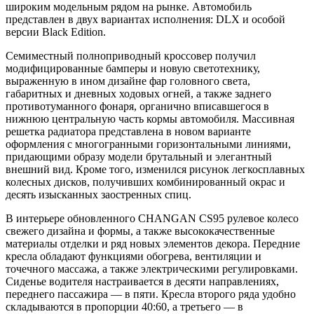
широким модельным рядом на рынке. Автомобиль
представлен в двух вариантах исполнения: DLX и особой
версии Black Edition.
Семиместный полноприводный кроссовер получил
модифицированные бамперы и новую светотехнику,
выраженную в ином дизайне фар головного света,
габаритных и дневных ходовых огней, а также заднего
противотуманного фонаря, органично вписавшегося в
нижнюю центральную часть кормы автомобиля. Массивная
решетка радиатора представлена в новом варианте
оформления с многогранными горизонтальными линиями,
придающими образу модели брутальный и элегантный
внешний вид. Кроме того, изменился рисунок легкосплавных
колесных дисков, получивших комбинированный окрас и
десять изысканных заостренных спиц.
В интерьере обновленного CHANGAN CS95 рулевое колесо
свежего дизайна и формы, а также высококачественные
материалы отделки и ряд новых элементов декора. Передние
кресла обладают функциями обогрева, вентиляции и
точечного массажа, а также электрическими регулировками.
Сиденье водителя настраивается в десяти направлениях,
переднего пассажира — в пяти. Кресла второго ряда удобно
складываются в пропорции 40:60, а третьего — в