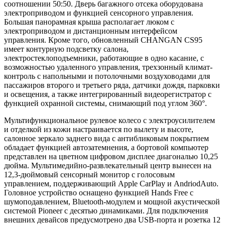
соотношении 50:50. Дверь багажного отсека оборудована
электроприводом и функцией сенсорного управления.
Большая панорамная крыша располагает люком с
электроприводом и дистанционным интерфейсом
управления. Кроме того, обновленный CHANGAN CS95
имеет контурную подсветку салона,
электростеклоподъемники, работающие в одно касание, с
возможностью удаленного управления, трехзонный климат-
контроль с напольными и потолочными воздуховодами для
пассажиров второго и третьего ряда, датчики дождя, парковки
и освещения, а также интегрированный видеорегистратор с
функцией охранной системы, снимающий под углом 360°.
Мультифункциональное рулевое колесо с электроусилителем
и отделкой из кожи настраивается по вылету и высоте,
салонное зеркало заднего вида с антибликовым покрытием
обладает функцией автозатемнения, а бортовой компьютер
представлен на цветном цифровом дисплее диагональю 10,25
дюйма. Мультимедийно-развлекательный центр вынесен на
12,3-дюймовый сенсорный монитор с голосовым
управлением, поддерживающий Apple CarPlay и AndriodAuto.
Головное устройство оснащено функцией Hands Free с
шумоподавлением, Bluetooth-модулем и мощной акустической
системой Pioneer с десятью динамиками. Для подключения
внешних девайсов предусмотрено два USB-порта и розетка 12