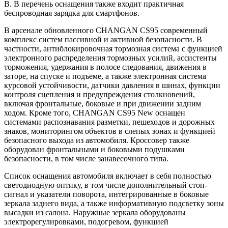
В. В перечень оснащения также входит практичная
беспроводная зарядка для смартфонов.
В арсенале обновленного CHANGAN CS95 современный
комплекс систем пассивной и активной безопасности. В
частности, антиблокировочная тормозная система с функцией
электронного распределения тормозных усилий, ассистенты
торможения, удержания в полосе следования, движения в
заторе, на спуске и подъеме, а также электронная система
курсовой устойчивости, датчики давления в шинах, функции
контроля сцепления и предупреждения столкновений,
включая фронтальные, боковые и при движении задним
ходом. Кроме того, CHANGAN CS95 New оснащен
системами распознавания разметки, пешеходов и дорожных
знаков, мониторингом объектов в слепых зонах и функцией
безопасного выхода из автомобиля. Кроссовер также
оборудован фронтальными и боковыми подушками
безопасности, в том числе занавесочного типа.
Список оснащения автомобиля включает в себя полностью
светодиодную оптику, в том числе дополнительный стоп-
сигнал и указатели поворота, интегрированные в боковые
зеркала заднего вида, а также информативную подсветку зоны
высадки из салона. Наружные зеркала оборудованы
электрорегулировками, подогревом, функцией