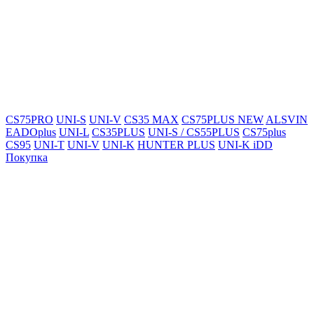
CS75PRO
UNI-S
UNI-V
CS35 MAX
CS75PLUS NEW
ALSVIN
EADOplus
UNI-L
CS35PLUS
UNI-S / CS55PLUS
CS75plus
CS95
UNI-T
UNI-V
UNI-K
HUNTER PLUS
UNI-K iDD
Покупка