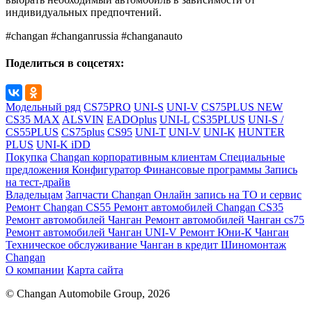
индивидуальных предпочтений.
#changan #changanrussia #changanauto
Поделиться в соцсетях:
Модельный ряд
CS75PRO
UNI-S
UNI-V
CS75PLUS NEW
CS35 MAX
ALSVIN
EADOplus
UNI-L
CS35PLUS
UNI-S /
CS55PLUS
CS75plus
CS95
UNI-T
UNI-V
UNI-K
HUNTER
PLUS
UNI-K iDD
Покупка
Changan корпоративным клиентам
Специальные
предложения
Конфигуратор
Финансовые программы
Запись
на тест-драйв
Владельцам
Запчасти Changan
Онлайн запись на ТО и сервис
Ремонт Changan CS55
Ремонт автомобилей Changan CS35
Ремонт автомобилей Чанган
Ремонт автомобилей Чанган cs75
Ремонт автомобилей Чанган UNI-V
Ремонт Юни-К Чанган
Техническое обслуживание
Чанган в кредит
Шиномонтаж
Changan
О компании
Карта сайта
© Changan Automobile Group, 2026