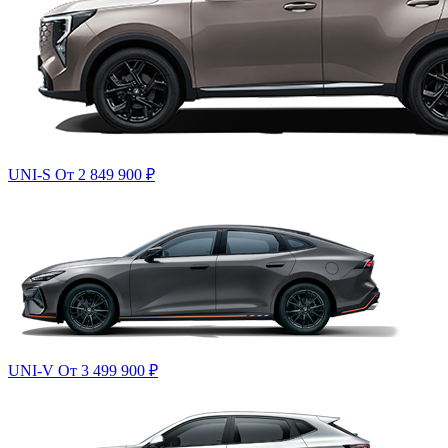
UNI-S
От 2 849 900
₽
UNI-V
От 3 499 900
₽