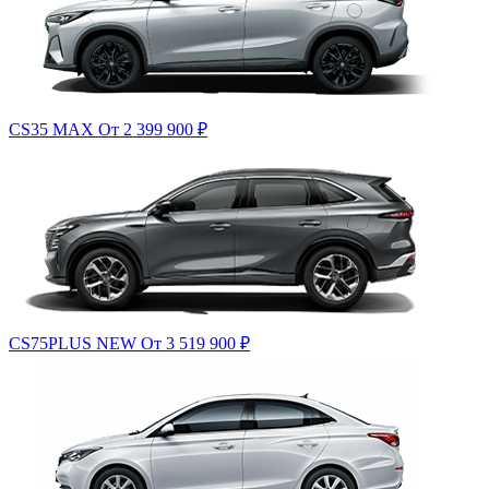
CS35 MAX
От 2 399 900
₽
CS75PLUS NEW
От 3 519 900
₽