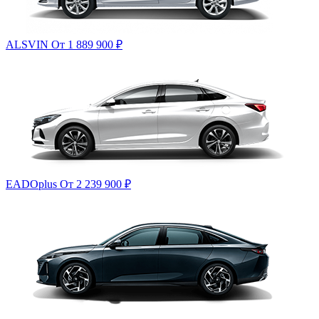
ALSVIN
От 1 889 900
₽
EADOplus
От 2 239 900
₽