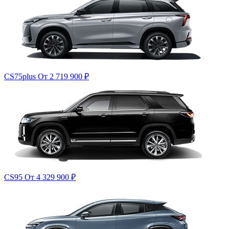
CS75plus
От 2 719 900
₽
CS95
От 4 329 900
₽