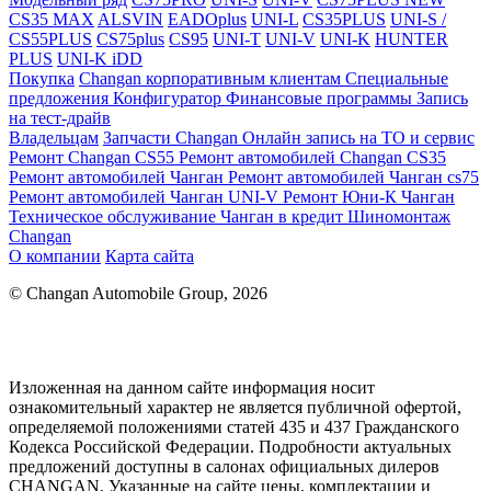
CS35 MAX
ALSVIN
EADOplus
UNI-L
CS35PLUS
UNI-S /
CS55PLUS
CS75plus
CS95
UNI-T
UNI-V
UNI-K
HUNTER
PLUS
UNI-K iDD
Покупка
Changan корпоративным клиентам
Специальные
предложения
Конфигуратор
Финансовые программы
Запись
на тест-драйв
Владельцам
Запчасти Changan
Онлайн запись на ТО и сервис
Ремонт Changan CS55
Ремонт автомобилей Changan CS35
Ремонт автомобилей Чанган
Ремонт автомобилей Чанган cs75
Ремонт автомобилей Чанган UNI-V
Ремонт Юни-К Чанган
Техническое обслуживание
Чанган в кредит
Шиномонтаж
Changan
О компании
Карта сайта
© Changan Automobile Group, 2026
Изложенная на данном сайте информация носит
ознакомительный характер не является публичной офертой,
определяемой положениями статей 435 и 437 Гражданского
Кодекса Российской Федерации. Подробности актуальных
предложений доступны в салонах официальных дилеров
CHANGAN. Указанные на сайте цены, комплектации и