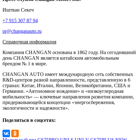
Иштван Секеч
+7 915 307 87 94
pr@changanauto.ru
Справочная информация
Компания CHANGAN основана в 1862 году. На сегодняшний
день CHANGAN является китайским автомобильным
брендом № 1 в мире.
CHANGAN AUTO имеет международную сеть собственных
R&D-центров разной направленности, представленную в 6
странах: Китае, Италии, Японии, Великобритании, США и
Германии. «Автономное вождение» и «низкоуглеродная
мобильность» — ключевые направления развития компании,
придерживающейся концепции «энергосбережения,
экологичности и надежности».
Поделиться в соцсетях:
Модельный ряд
CS75PRO
UNI-S
UNI-V
CS75PLUS NEW