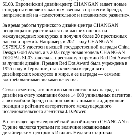
SL03. Европейский дизайн-центр CHANGAN задает новые
стандарты и является важным звеном в стратегии бренда,
направленной на «самостоятельное и независимое развитие».
За время работы туринского дизайн-центра CHANGAN
неоднократно удостаивался наивысших оценок на
международных конкурсах и получил более 20 престижных
наград и премий. Например, в 2021 году CHANGAN
CS75PLUS удостоен высшей государственной награды China
Design Gold Award, а в 2023 году новая модель CHANGAN
DEEPAL SL03 завоевала престижную премию Red Dot Award
за лучший дизайн. Премия Red Dot Award была учреждена в
1955 году в Германии, став ключевым среди всех
дизайнерских конкурсов в мире, а ее награды — самыми
востребованными знаками качества.
Стоит отметить, что помимо многочисленных наград за
дизайн на счету компании более 14 000 уникальных патентов,
а автомобили бренда полноправно занимают лидирующие
позиции в рейтинге авторитетного международного
исследовательского агентства J.D.Power.
В настоящее время европейский дизайн-центр CHANGAN в
Турине является третьим по величине независимым
дизайнерским центром в Италии. Недавно стартовал