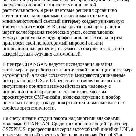
окружено живописными холмами и пышной
растительностью. Яркие цветовые решения органично
сочетаются с панорамными стеклянными стенами, а
минималистичный светлый интерьер создает уникальную
творческую атмосферу. В этом креативном пространстве
царит коллаборация творческих умов, составляющих
международную команду профессионалов. Эти эксперты
привносят свой неповторимый мировой опыт и
инновационные решения, стремясь к совершенствованию
каждой детали будущих автомобилей.
В центре CHANGAN ведутся исследования дизайна
экстерьера и разработки стилистической концепции интерьера
автомобилей, а также создаются и внедряются уникальные
интерактивные UX- и UI-решения, позволяющие легко и
интуитивно понятно взаимодействовать человеку с
инновационной бортовой электроникой. Здесь же
проектируется CMF-дизайн, включая изучение и подбор
цветовых палитр, фактур поверхностей и высококлассных
свойств эргономичности.
На счету дизайн-студии работа над многими знаковыми
моделями CHANGAN. Среди них впечатляющий кроссовер
CS75PLUS, прогрессивная серия автомобилей линейки UNI, а
также модели собственных брендов, включая Deepal S7 и