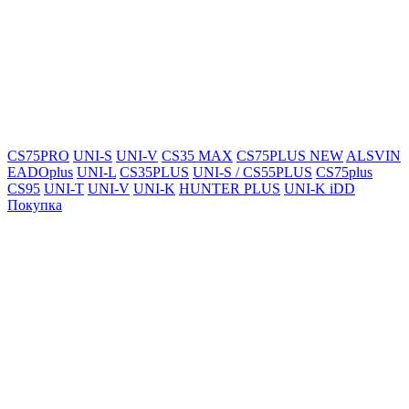
CS75PRO
UNI-S
UNI-V
CS35 MAX
CS75PLUS NEW
ALSVIN
EADOplus
UNI-L
CS35PLUS
UNI-S / CS55PLUS
CS75plus
CS95
UNI-T
UNI-V
UNI-K
HUNTER PLUS
UNI-K iDD
Покупка